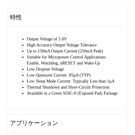
+125℃.
特性
Output Voltage of 5.0V
High Accuracy Output Voltage Tolerance
Up to 150mA Output Current (250mA Peak)
Suitable for Micropower Control Applications:
Enable, Watchdog, nRESET and Wake-Up
Low Dropout Voltage
Low Quiescent Current: 85µA (TYP)
Low Sleep Mode Current: Typically Less than 1µA
Thermal Shutdown and Short-Circuit Protection
Available in a Green SOIC-8 (Exposed Pad) Package
アプリケーション