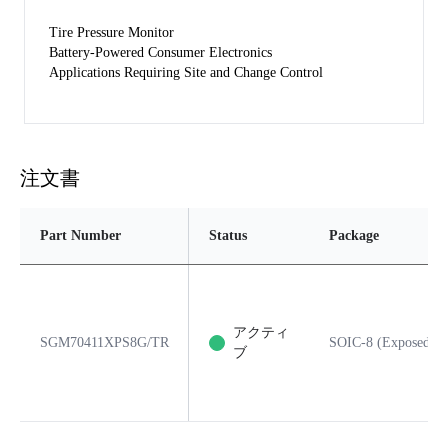
Tire Pressure Monitor
Battery-Powered Consumer Electronics
Applications Requiring Site and Change Control
注文書
Part Number
Status
Package
アクティ
SGM70411XPS8G/TR
SOIC-8 (Exposed Pa
ブ