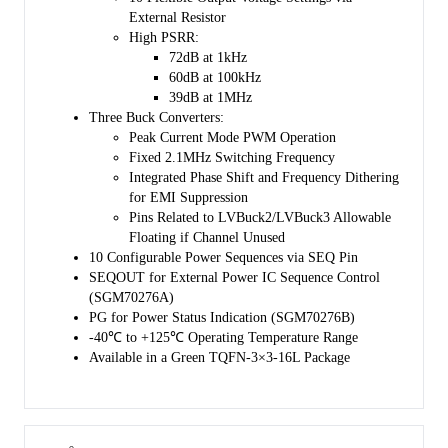
External Resistor
High PSRR:
72dB at 1kHz
60dB at 100kHz
39dB at 1MHz
Three Buck Converters:
Peak Current Mode PWM Operation
Fixed 2.1MHz Switching Frequency
Integrated Phase Shift and Frequency Dithering
for EMI Suppression
Pins Related to LVBuck2/LVBuck3 Allowable
Floating if Channel Unused
10 Configurable Power Sequences via SEQ Pin
SEQOUT for External Power IC Sequence Control
(SGM70276A)
PG for Power Status Indication (SGM70276B)
-40℃ to +125℃ Operating Temperature Range
Available in a Green TQFN-3×3-16L Package