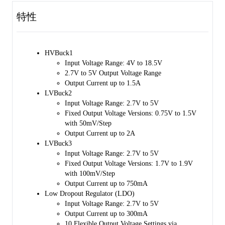
特性
HVBuck1
Input Voltage Range: 4V to 18.5V
2.7V to 5V Output Voltage Range
Output Current up to 1.5A
LVBuck2
Input Voltage Range: 2.7V to 5V
Fixed Output Voltage Versions: 0.75V to 1.5V
with 50mV/Step
Output Current up to 2A
LVBuck3
Input Voltage Range: 2.7V to 5V
Fixed Output Voltage Versions: 1.7V to 1.9V
with 100mV/Step
Output Current up to 750mA
Low Dropout Regulator (LDO)
Input Voltage Range: 2.7V to 5V
Output Current up to 300mA
10 Flexible Output Voltage Settings via