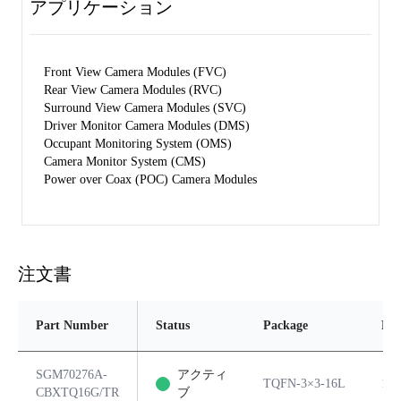
アプリケーション
Front View Camera Modules (FVC)
Rear View Camera Modules (RVC)
Surround View Camera Modules (SVC)
Driver Monitor Camera Modules (DMS)
Occupant Monitoring System (OMS)
Camera Monitor System (CMS)
Power over Coax (POC) Camera Modules
注文書
Part Number
Status
Package
Pin
SGM70276A-
アクティ
TQFN-3×3-16L
16
CBXTQ16G/TR
ブ