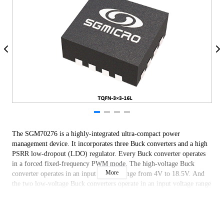
The SGM70276 is a highly-integrated ultra-compact power
management device. It incorporates three Buck converters and a high
PSRR low-dropout (LDO) regulator. Every Buck converter operates
in a forced fixed-frequency PWM mode. The high-voltage Buck
More
converter operates in an input voltage range from 4V to 18.5V. And
the two low-voltage Buck converters operate in an input voltage range
from 2.7V to 5V.
The SGM70276 is available in a Green TQFN-3×3-16L package.