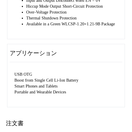
Input and Output Disconnect when EN = 0V
Hiccup Mode Output Short-Circuit Protection
Over-Voltage Protection
Thermal Shutdown Protection
Available in a Green WLCSP-1.20×1.21-9B Package
アプリケーション
USB OTG
Boost from Single Cell Li-Ion Battery
Smart Phones and Tablets
Portable and Wearable Devices
注文書