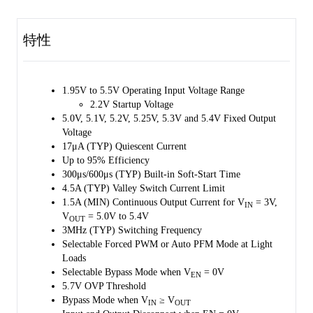
adaptive on time architecture to regulate the output voltage. Current
mode control offers excellent load and line transient performance.
特性
Various protection features such as over-current, short-circuit and
over-temperature are implemented to protect the device from various
fault conditions.
1.95V to 5.5V Operating Input Voltage Range
2.2V Startup Voltage
The SGM66155 is available in a Green WLCSP- 1.20×1.21-9B
5.0V, 5.1V, 5.2V, 5.25V, 5.3V and 5.4V Fixed Output
package.
Voltage
17μA (TYP) Quiescent Current
Up to 95% Efficiency
300μs/600μs (TYP) Built-in Soft-Start Time
4.5A (TYP) Valley Switch Current Limit
1.5A (MIN) Continuous Output Current for V
= 3V,
IN
V
= 5.0V to 5.4V
OUT
3MHz (TYP) Switching Frequency
Selectable Forced PWM or Auto PFM Mode at Light
Loads
Selectable Bypass Mode when V
= 0V
EN
5.7V OVP Threshold
Bypass Mode when V
≥ V
IN
OUT