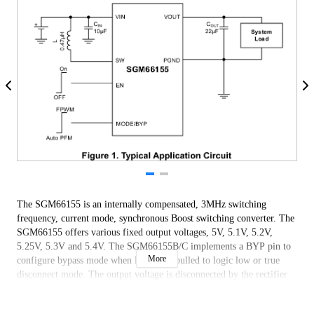
The SGM66155 is an internally compensated, 3MHz switching
frequency, current mode, synchronous Boost switching converter. The
SGM66155 offers various fixed output voltages, 5V, 5.1V, 5.2V,
5.25V, 5.3V and 5.4V. The SGM66155B/C implements a BYP pin to
More
configure bypass mode when EN pin is pulled to logic low or true
disconnect mode. The output voltage is disconnected by the rectifier
circuit during shutdown, with no input to output leakage.
The SGM66155 implements valley current mode controls with