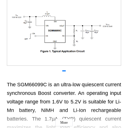
The SGM66099C is an ultra-low quiescent current
synchronous Boost converter. An operating input
voltage range from 1.6V to 5.2V is suitable for Li-
Mn battery, NiMH and Li-Ion rechargeable
batteries. The 1.7μA (TYP) quiescent current
More
maximizes the light load efficiency and also