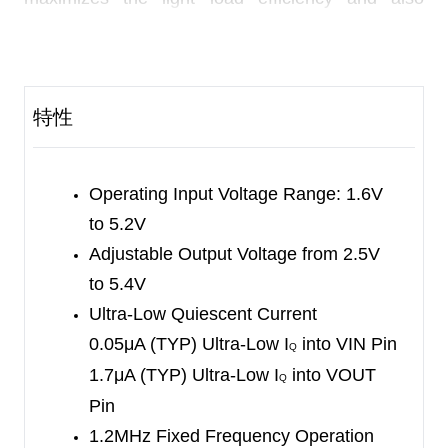
increases the effective battery operation time. In
addition, the high-side synchronous rectifier
provides output disconnect feature which
特性
minimizes unnecessary current drawn from the
battery during shutdown mode.
The SGM66099C is able to deliver 300mA output
Operating Input Voltage Range: 1.6V
current from 3.3V to 5V conversion, and achieves
to 5.2V
93% peak efficiency at 200mA load.
Adjustable Output Voltage from 2.5V
to 5.4V
The device offers down mode where the desired
Ultra-Low Quiescent Current
output voltage is regulated even when the input
0.05μA (TYP) Ultra-Low I
into VIN Pin
Q
voltage is higher than the output. In addition,
1.7μA (TYP) Ultra-Low I
into VOUT
Q
when the input voltage is 300mV above the output
Pin
voltage set point, the device enters pass-through
1.2MHz Fixed Frequency Operation