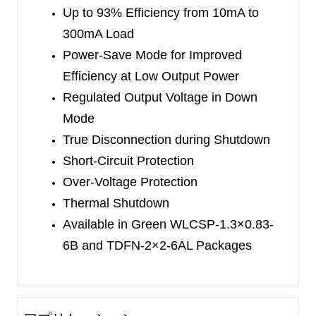
mode.
Up to 93% Efficiency from 10mA to
The device integrates various protection features
300mA Load
such as over-voltage protection and thermal
Power-Save Mode for Improved
shutdown. In addition, the synchronous rectifier
Efficiency at Low Output Power
supports short-circuit protection which further
Regulated Output Voltage in Down
improves the robustness of the device.
Mode
True Disconnection during Shutdown
The SGM66099C offers adjustable output voltage
Short-Circuit Protection
version.
It is available in Green WLCSP-1.3×0.83-
Over-Voltage Protection
6B
and TDFN-2×2-6AL packages.
Thermal Shutdown
Available in Green WLCSP-1.3×0.83-
6B and TDFN-2×2-6AL Packages