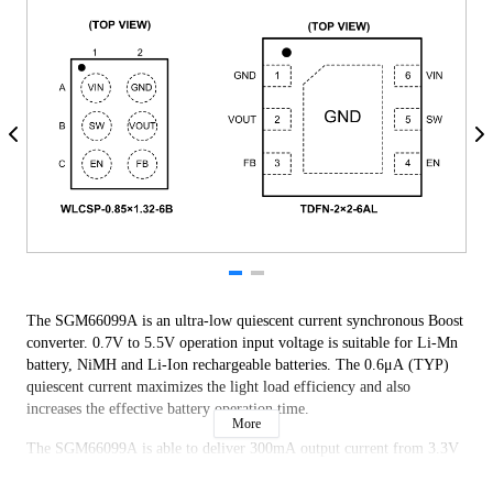
The SGM66099A is an ultra-low quiescent current synchronous Boost
converter. 0.7V to 5.5V operation input voltage is suitable for Li-Mn
battery, NiMH and Li-Ion rechargeable batteries. The 0.6μA (TYP)
quiescent current maximizes the light load efficiency and also
increases the effective battery operation time.
More
The SGM66099A is able to deliver 300mA output current from 3.3V
to 5V conversion, and achieves up to 93% efficiency at 200mA load.