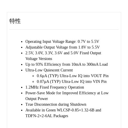
The SGM66099A offers down mode and pass-through mode. In down
mode, the desired output voltage is regulated even when the input
voltage is higher than the output. In addition, when the input voltage
特性
is 270mV above the output voltage set point, the device enters pass-
through mode. In pass-through mode, the output voltage follows input
voltage.
Operating Input Voltage Range: 0.7V to 5.5V
The device integrates various protection features such as over-current
Adjustable Output Voltage from 1.8V to 5.5V
protection, over-voltage protection and thermal shutdown. In addition,
2.5V, 3.0V, 3.3V, 3.6V and 5.0V Fixed Output
the synchronous rectifier supports short-circuit protection which
Voltage Versions
further improves the robustness of the device.
Up to 93% Efficiency from 10mA to 300mA Load
Ultra-Low Quiescent Current
The SGM66099A provides both adjustable output voltage version and
0.6µA (TYP) Ultra-Low IQ into VOUT Pin
fixed output voltage versions. It is available in Green WLCSP-
0.07µA (TYP) Ultra-Low IQ into VIN Pin
0.85×1.32-6B and TDFN- 2×2-6AL packages.
1.2MHz Fixed Frequency Operation
Power-Save Mode for Improved Efficiency at Low
Output Power
True Disconnection during Shutdown
Available in Green WLCSP-0.85×1.32-6B and
TDFN-2×2-6AL Packages