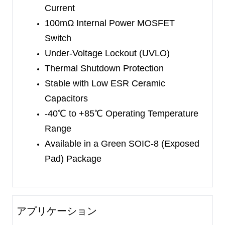
The SGM6330 is available in a Green SOIC-8
Current
(Exposed Pad) package. It operates over an
100mΩ Internal Power MOSFET
ambient temperature range of -40
℃
to +85
℃
.
Switch
Under-Voltage Lockout (UVLO)
Thermal Shutdown Protection
Stable with Low ESR Ceramic
Capacitors
-40
℃
to +85
℃
Operating Temperature
Range
Available in a Green SOIC-8 (Exposed
Pad) Package
アプリケーション