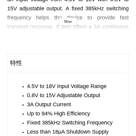
15V adjustable output. A fixed 385kHz switching
frequency helps the device to provide fast
More
transient response. It also offers a 3A continuous
output current and a peak efficiency of 94% with
excellent load and line regulations.
In off mode, the voltage regulator's supply current
特性
is less than 18μA. This device also equips the
under-voltage lockout (UVLO), cycle-by-cycle
current limit and thermal shutdown features. The
4.5V to 18V Input Voltage Range
internal soft-start function and the external
0.8V to 15V Adjustable Output
adjustable soft-start function help the device to
3A Output Current
limit the inrush current and prevent output voltage
Up to 94% High Efficiency
overshooting.
Fixed 385kHz Switching Frequency
Less than 18μA Shutdown Supply