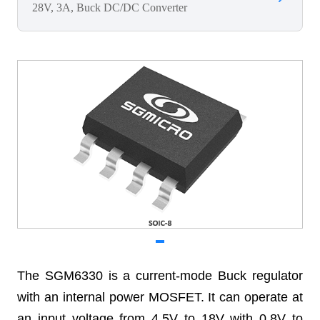
28V, 3A, Buck DC/DC Converter
The SGM6330 is a current-mode Buck regulator
with an internal power MOSFET. It can operate at
an input voltage from 4.5V to 18V with 0.8V to