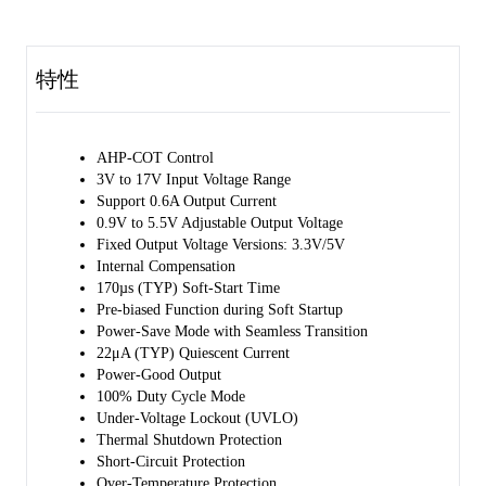
can provide 0.6A continuous current to its adjustable or fixed output
voltage versions. The enable input (EN) and power- good output (PG)
pins provide power sequencing capability.
特性
In power-save mode (PSM), the VIN quiescent current is reduced to
22μA (TYP). Operation mode is seamlessly changed between PWM
and PSM to keep the efficiency high in entire load range. Mode
AHP-COT Control
changing is automatically decided based on the load current at the
3V to 17V Input Voltage Range
DCM/CCM changeover level.
Support 0.6A Output Current
0.9V to 5.5V Adjustable Output Voltage
In the shutdown mode, the device is completely turned off and the
Fixed Output Voltage Versions: 3.3V/5V
current consumption drops to 1.2μA (TYP).
Internal Compensation
170µs (TYP) Soft-Start Time
The SGM61101 is available in a Green TDFN-2×2-8AL package.
Pre-biased Function during Soft Startup
Power-Save Mode with Seamless Transition
22μA (TYP) Quiescent Current
Power-Good Output
100% Duty Cycle Mode
Under-Voltage Lockout (UVLO)
Thermal Shutdown Protection
Short-Circuit Protection
Over-Temperature Protection