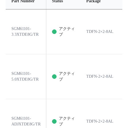
Part Number
Status
Package
P
SGM61101-
アクティ
TDFN-2×2-8AL
8
3.3XTDE8G/TR
ブ
SGM61101-
アクティ
TDFN-2×2-8AL
8
5.0XTDE8G/TR
ブ
SGM61101-
アクティ
TDFN-2×2-8AL
8
ADJXTDE8G/TR
ブ