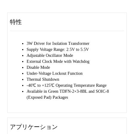
The SGM46000 operates over a wide input voltage range of 2.5V to
5.5V and has multiple protection functions, including under-voltage
lockout (UVLO) and thermal shutdown (TSD).
特性
In order to prevent the cross-conduction of the H-bridge MOSFETs,
the device is implemented by break-before- make switching.
3W Driver for Isolation Transformer
The SGM46000 is available in Green TDFN-2×3-8BL and SOIC-8
Supply Voltage Range: 2.5V to 5.5V
(Exposed Pad) packages. It operates over an ambient temperature
Adjustable Oscillator Mode
range of -40℃ to +125℃.
External Clock Mode with Watchdog
Disable Mode
Under-Voltage Lockout Function
Thermal Shutdown
-40℃ to +125℃ Operating Temperature Range
Available in Green TDFN-2×3-8BL and SOIC-8
(Exposed Pad) Packages
アプリケーション