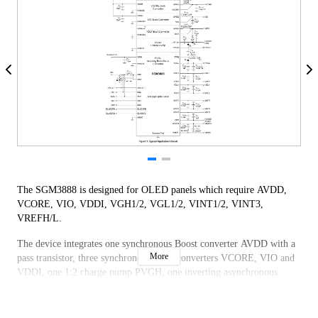
The SGM3888 is designed for OLED panels which require AVDD,
VCORE, VIO, VDDI, VGH1/2, VGL1/2, VINT1/2, VINT3,
VREFH/L.
The device integrates one synchronous Boost converter AVDD with a
More
pass transistor, three synchronous Buck converters VCORE, VIO and
VDDI, one 1:2 charge pump PVGH, one inverting asynchronous
Buck-Boost converter PVGL, five positive OP amplifiers VGH1/2,
VREFH/L, VINT3 and four negative OP amplifiers VGL1/2,
VINT1/2. Output voltage of all channels can be programmed in