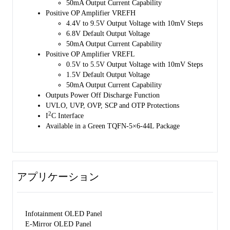
50mA Output Current Capability
Positive OP Amplifier VREFH
4.4V to 9.5V Output Voltage with 10mV Steps
6.8V Default Output Voltage
50mA Output Current Capability
Positive OP Amplifier VREFL
0.5V to 5.5V Output Voltage with 10mV Steps
1.5V Default Output Voltage
50mA Output Current Capability
Outputs Power Off Discharge Function
UVLO, UVP, OVP, SCP and OTP Protections
2
I
C Interface
Available in a Green TQFN-5×6-44L Package
アプリケーション
Infotainment OLED Panel
E-Mirror OLED Panel