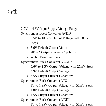
2
digital steps through I
C interface.
特性
The SGM3888 is available in a Green TQFN-5×6-44L package.
2.7V to 4.8V Input Supply Voltage Range
Synchronous Boost Converter AVDD
5.5V to 10.55V Output Voltage with 50mV
Steps
7.6V Default Output Voltage
700mA Output Current Capability
With a Pass Transistor
Synchronous Buck Converter VCORE
0.6V to 1.5V Output Voltage with 25mV Steps
0.9V Default Output Voltage
2.5A Output Current Capability
Synchronous Buck Converter VIO
1V to 1.95V Output Voltage with 50mV Steps
1.8V Default Output Voltage
1.5A Output Current Capability
Synchronous Buck Converter VDDI
1V to 1.95V Output Voltage with 50mV Steps