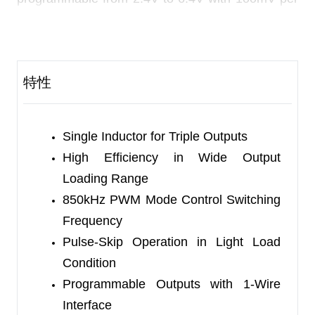
step, and the negative output is programmable
from -2V to -3.2V with 50mV per step.
A linear regulator capable of 50mA output current
特性
is also integrated. These devices are equipped
with 1-Wire interface. With input in the range of
2.7V to 5.5V, these devices are optimized for
Single Inductor for Triple Outputs
loading 100mA in boost-inverter mode and also
High Efficiency in Wide Output
work in buck-inverter mode.
Loading Range
850kHz PWM Mode Control Switching
The SGM38042B-1/3/5 are available in a Green
Frequency
WLCSP-1.51×2.10-15B package. They operate
Pulse-Skip Operation in Light Load
over an ambient temperature range of -40
℃
to
Condition
+85
℃
.
Programmable Outputs with 1-Wire
Interface