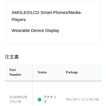
AMOLED/LCD Smart-Phones/Media-
Players
Wearable Device Display
注文書
Part
Status
Package
Number
SGM38042B-
アクティ
WLCSP-1.51×2.10-15B
1YG/TR
ブ