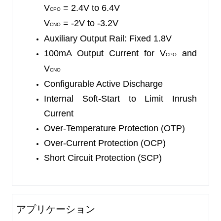
V
= 2.4V to 6.4V
CPO
V
= -2V to -3.2V
CNO
Auxiliary Output Rail: Fixed 1.8V
100mA Output Current for V
and
CPO
V
CNO
Configurable Active Discharge
Internal Soft-Start to Limit Inrush
Current
Over-Temperature Protection (OTP)
Over-Current Protection (OCP)
Short Circuit Protection (SCP)
アプリケーション