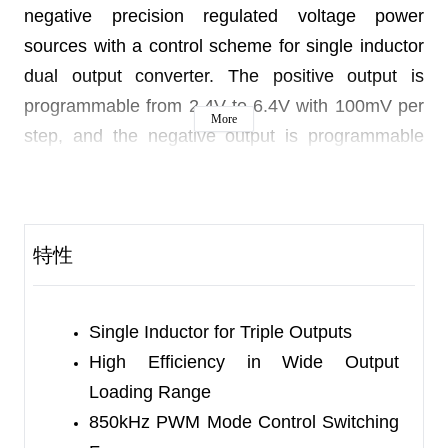
negative precision regulated voltage power
sources with a control scheme for single inductor
dual output converter. The positive output is
programmable from 2.4V to 6.4V with 100mV per
More
step, and the negative output is programmable
from -2V to -3.2V with 50mV per step.
A linear regulator capable of 50mA output current
is also integrated. The device is equipped with 1-
特性
Wire interface. With input in the range of 2.7V to
5.5V, the device is optimized for loading 100mA in
boost-inverter mode and also works in buck-
Single Inductor for Triple Outputs
inverter mode.
High Efficiency in Wide Output
Loading Range
The SGM38042A is available in a Green WLCSP-
850kHz PWM Mode Control Switching
1.51×2.10-15B package. It operates over an