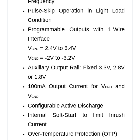
Frequency
ambient temperature range of -40
℃
to +85
℃
.
Pulse-Skip Operation in Light Load
Condition
Programmable Outputs with 1-Wire
Interface
V
= 2.4V to 6.4V
CPO
V
= -2V to -3.2V
CNO
Auxiliary Output Rail: Fixed 3.3V, 2.8V
or 1.8V
100mA Output Current for V
and
CPO
V
CNO
Configurable Active Discharge
Internal Soft-Start to limit Inrush
Current
Over-Temperature Protection (OTP)