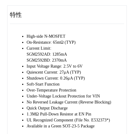
currents when large capacitive loads are connected.
特性
The SGM2592 further reduces the total solution size by integrating a
48Ω pull-down resistor for output discharge when the switch is shut
down by EN.
High-side N-MOSFET
SGM2592 is available in a Green SOT-23-5 package.
On-Resistance: 65mΩ (TYP)
Current Limit:
SGM2592AD: 1285mA
SGM2592BD: 2370mA
Input Voltage Range: 2.5V to 6V
Quiescent Current: 27μA (TYP)
Shutdown Current: 0.26μA (TYP)
Soft-Start Function
Over-Temperature Protection
Under-Voltage Lockout Protection for VIN
No Reversed Leakage Current (Reverse Blocking)
Quick Output Discharge
1.3MΩ Pull-Down Resistor at EN Pin
UL Recognized Component (File No. E532373*)
Available in a Green SOT-23-5 Package