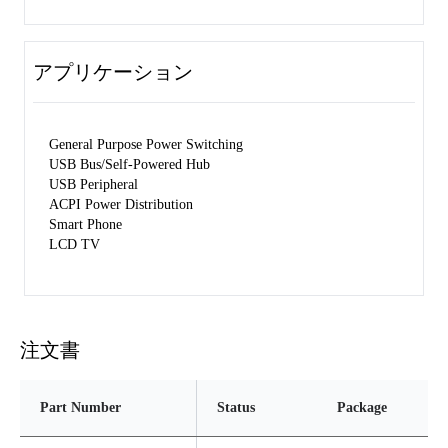
アプリケーション
General Purpose Power Switching
USB Bus/Self-Powered Hub
USB Peripheral
ACPI Power Distribution
Smart Phone
LCD TV
注文書
Part Number
Status
Package
P