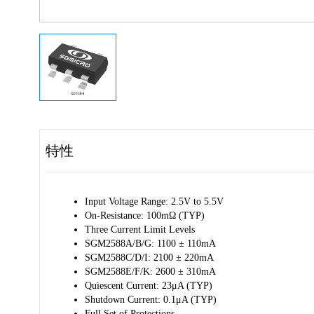
特性
Input Voltage Range: 2.5V to 5.5V 
On-Resistance: 100mΩ (TYP) 
Three Current Limit Levels 
SGM2588A/B/G: 1100 ± 110mA 
SGM2588C/D/I: 2100 ± 220mA 
SGM2588E/F/K: 2600 ± 310mA 
Quiescent Current: 23μA (TYP) 
Shutdown Current: 0.1μA (TYP) 
Full Set of Protections 