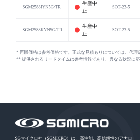
生産中
SGM2588IYN5G/TR
SOT-23-5
止
生産中
SGM2588KYN5G/TR
SOT-23-5
止
*
再販価格は参考価格です。正式な見積もりについては、代理
**
提供されるリードタイムは参考情報であり、異なる状況に応
SGマイクロ社（SGMICRO）は、高性能、高信頼性のアナロ