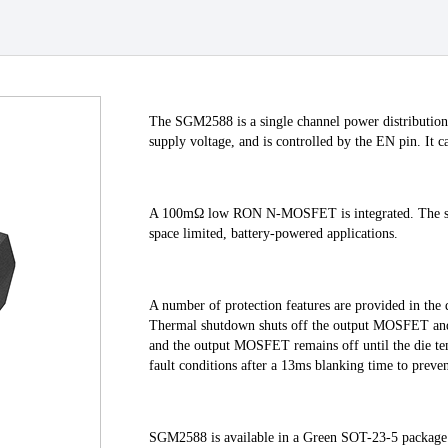
The SGM2588 is a single channel power distribution 
supply voltage, and is controlled by the EN pin. It c
A 100mΩ low RON N-MOSFET is integrated. The small
space limited, battery-powered applications. 
A number of protection features are provided in the d
Thermal shutdown shuts off the output MOSFET and 
and the output MOSFET remains off until the die t
fault conditions after a 13ms blanking time to preven
SGM2588 is available in a Green SOT-23-5 package. 