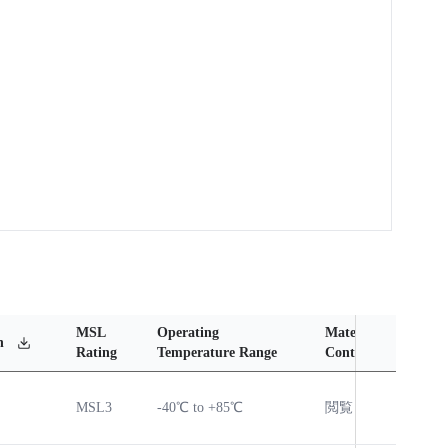
MSL
Operating
Material
Relia
n
Rating
Temperature Range
Content
Repo
MSL3
-40℃ to +85℃
閲覧
閲覧