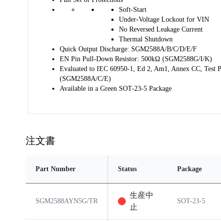
Soft-Start 
Under-Voltage Lockout for VIN 
No Reversed Leakage Current 
Thermal Shutdown 
Quick Output Discharge: SGM2588A/B/C/D/E/F 
EN Pin Pull-Down Resistor: 500kΩ (SGM2588G/I/K) 
Evaluated to IEC 60950-1, Ed 2, Am1, Annex CC, Test P
(SGM2588A/C/E) 
Available in a Green SOT-23-5 Package
注文書
Part Number
Status
Package
生産中
SGM2588AYN5G/TR
SOT-23-5
止