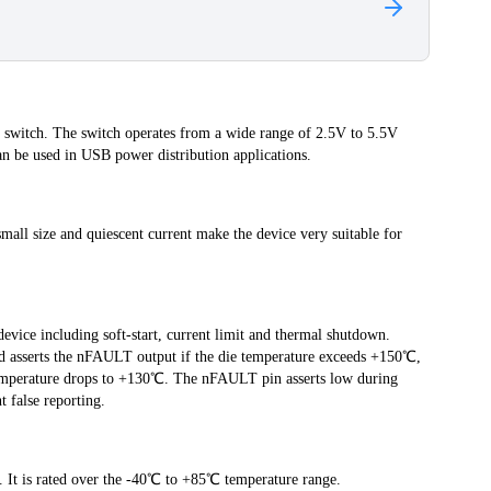
switch. The switch operates from a wide range of 2.5V to 5.5V 
an be used in USB power distribution applications. 
 size and quiescent current make the device very suitable for 
evice including soft-start, current limit and thermal shutdown. 
asserts the nFAULT output if the die temperature exceeds +150℃, 
emperature drops to +130℃. The nFAULT pin asserts low during 
t false reporting. 
It is rated over the -40℃ to +85℃ temperature range.