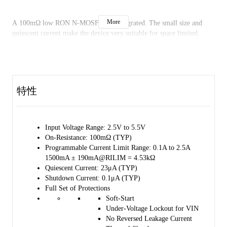
More
A 100mΩ low RON N-MOSFET is integrated. The small size and 
quiescent current make the device very suitable for space limited, 
battery-powered applications. 
A number of protection features are provided in the device including 
特性
soft-start, programmable current limit and thermal shutdown. This 
device provides a programmable current limit threshold between 
100mA and 2.5A through the RILIM. Thermal shutdown shuts off the 
output MOSFET if the die temperature exceeds +150℃, and the 
Input Voltage Range: 2.5V to 5.5V 
output MOSFET remains off until the die temperature drops to 
On-Resistance: 100mΩ (TYP) 
+130℃. 
Programmable Current Limit Range: 0.1A to 2.5A 
1500mA ± 190mA@RILIM = 4.53kΩ 
Quiescent Current: 23μA (TYP) 
SGM2576 and SGM2576B are available in a Green SOT-23-5 
Shutdown Current: 0.1μA (TYP) 
package. They are rated over the -40℃ to +85℃ temperature range.
Full Set of Protections 
Soft-Start 
Under-Voltage Lockout for VIN 
No Reversed Leakage Current 