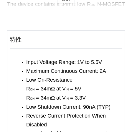
The device contains a 34mΩ low R
N-MOSFET
ON
controlled by the ON pin. The small package and
low R
make the device very suitable for space
ON
limited, battery powered applications.
特性
The device supports a wide input voltage range,
which is suitable for many different voltage rails.
Input Voltage Range: 1V to 5.5V
The rise time is used to avoid inrush current. The
Maximum Continuous Current: 2A
SGM2572 offers the quick output discharge
Low On-Resistance
function in disable status.
R
= 34mΩ at V
= 5V
ON
IN
The SGM2572 is available in a Green WLCSP-
R
= 34mΩ at V
= 3.3V
ON
IN
0.8×0.8-4B package.
Low Shutdown Current: 90nA (TYP)
Reverse Current Protection When
Disabled