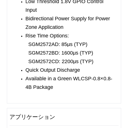
Low Threshold 1.8V GPIO Control
Input
Bidirectional Power Supply for Power
Zone Application
Rise Time Options:
SGM2572AD: 85μs (TYP)
SGM2572BD: 1600μs (TYP)
SGM2572CD: 2200μs (TYP)
Quick Output Discharge
Available in a Green WLCSP-0.8×0.8-
4B Package
アプリケーション