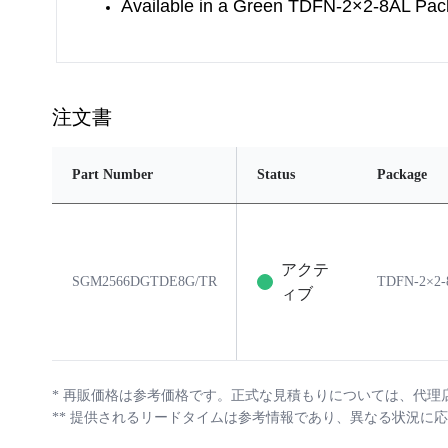
Available in a Green TDFN-2×2-8AL Pa
注文書
Part Number
Status
Package
アクテ
SGM2566DGTDE8G/TR
TDFN-2×2
ィブ
*
再販価格は参考価格です。正式な見積もりについては、代理
**
提供されるリードタイムは参考情報であり、異なる状況に応