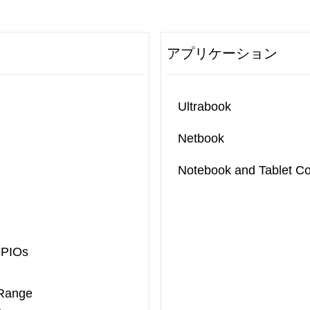
アプリケーション
Ultrabook
Netbook
Notebook and Tablet C
GPIOs
 Range