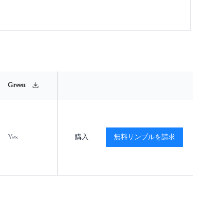
MSL
Operating
Material
Green
Rating
Temperature Range
Content
Yes
MSL1
購入
-40℃ to +105℃
無料サンプルを請求
閲覧