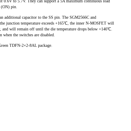
e of 0.6V to 5.7V. They can support a 5A maximum continuous load
t (ON) pin.
n additional capacitor to the SS pin. The SGM2566C and
he junction temperature exceeds +165℃, the inner N-MOSFET will
y, and will remain off until the die temperature drops below +140℃.
on when the switches are disabled.
Green TDFN-2×2-8AL package.