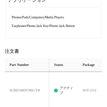
アプリケーション
Phones/Pads/Computers/Media Players 
Earphones/Phone-Jack Key/Phone-Jack Button
注文書
Part Number
Status
Package
アクティ
SGM2549DYN6G/TR
SOT-23-6
ブ