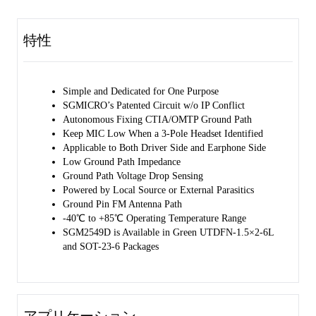
SGM2549D is available in Green UTDFN-1.5×2-6L and SOT-23-6 
packages. It is rated over the -40℃ to +85℃ temperature range.
特性
Simple and Dedicated for One Purpose 
SGMICRO’s Patented Circuit w/o IP Conflict 
Autonomous Fixing CTIA/OMTP Ground Path
Keep MIC Low When a 3-Pole Headset Identified 
Applicable to Both Driver Side and Earphone Side 
Low Ground Path Impedance 
Ground Path Voltage Drop Sensing 
Powered by Local Source or External Parasitics 
Ground Pin FM Antenna Path 
-40℃ to +85℃ Operating Temperature Range 
SGM2549D is Available in Green UTDFN-1.5×2-6L 
and SOT-23-6 Packages