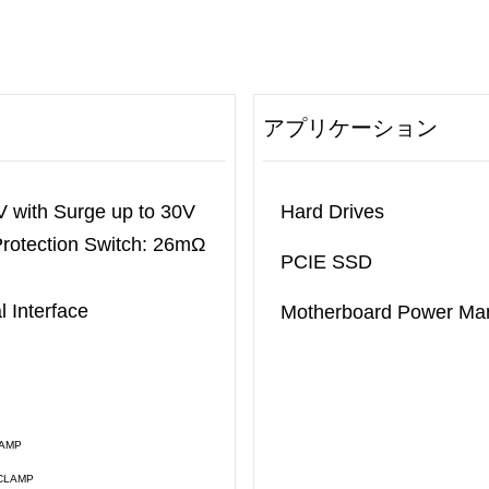
アプリケーション
V with Surge up to 30V
Hard Drives
Protection Switch: 26mΩ
PCIE SSD
 Interface
Motherboard Power M
AMP
CLAMP