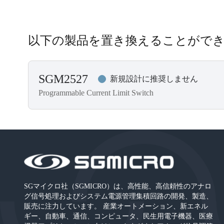
以下の製品を置き換えることがで
SGM2527
新規設計に推奨しません
Programmable Current Limit Switch
SGマイクロ社（SGMICRO）は、高性能、高信頼性のアナロ
グ信号処理およびシステム電源管理集積回路の開発、製造、
販売に注力しています。 産業オートメーション、新エネル
ギー、自動車、通信、コンピュータ、民生用電子機器、医療