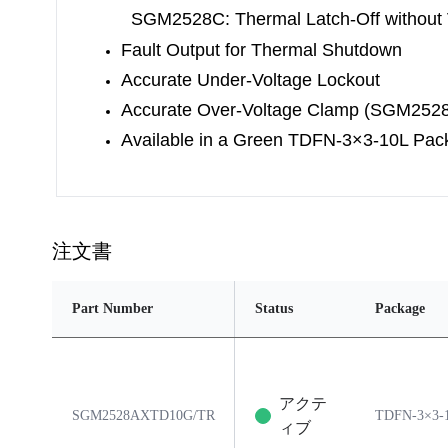
SGM2528C: Thermal Latch-Off without
Fault Output for Thermal Shutdown
Accurate Under-Voltage Lockout
Accurate Over-Voltage Clamp (SGM25
Available in a Green TDFN-3×3-10L Pac
注文書
Part Number
Status
Package
アクテ
SGM2528AXTD10G/TR
TDFN-3×3-
ィブ