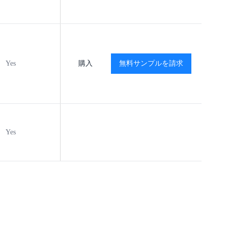
Yes
MSL1
購入
-40℃ to +125℃
無料サンプルを請求
閲覧
Yes
MSL1
-40℃ to +125℃
閲覧