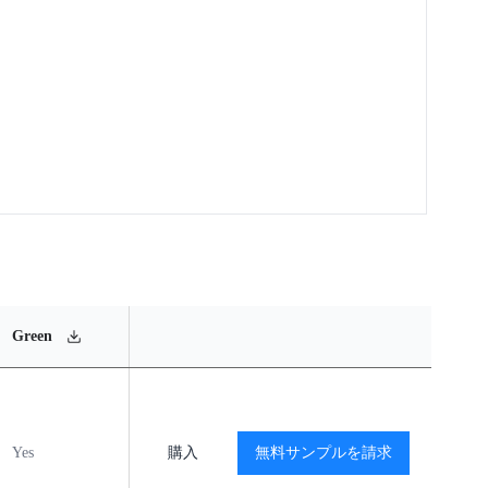
MSL
Operating
Material
Green
Rating
Temperature Range
Content
Yes
MSL1
購入
-40℃ to +125℃
無料サンプルを請求
閲覧