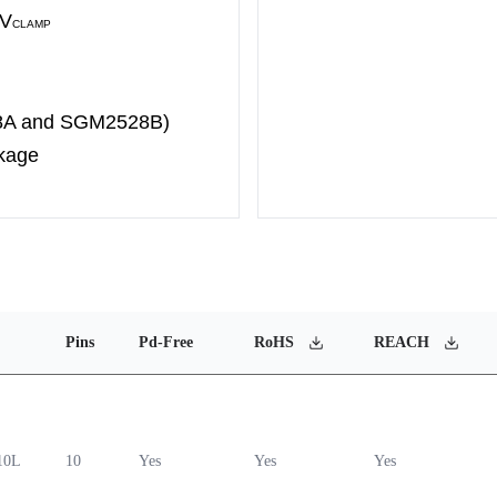
 V
CLAMP
28A and SGM2528B)
kage
Pins
Pd-Free
RoHS
REACH
10L
10
Yes
Yes
Yes