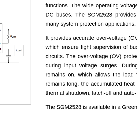
functions. The wide operating voltag
DC buses. The SGM2528 provides ex
many system protection applications.
It provides accurate over-voltage (O
which ensure tight supervision of bu
circuits. The over-voltage (OV) prote
during input voltage surges. During
remains on, which allows the load t
remains long, the accumulated heat 
thermal shutdown, latch-off and auto-r
The SGM2528 is available in a Gre