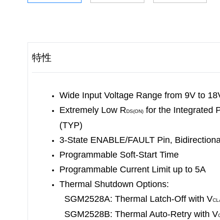
特性
Wide Input Voltage Range from 9V to 18
Extremely Low R
for the Integrated 
DS(ON)
(TYP)
3-State ENABLE/FAULT Pin, Bidirectional
Programmable Soft-Start Time
Programmable Current Limit up to 5A
Thermal Shutdown Options:
SGM2528A: Thermal Latch-Off with V
CL
SGM2528B: Thermal Auto-Retry with V