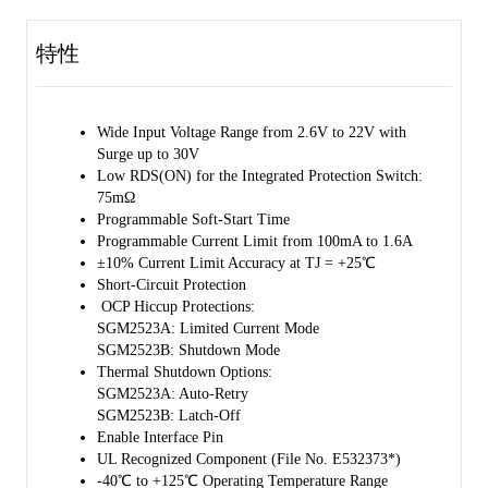
coming from the output.
特性
The SGM2523 is available in a Green SOT-23-6 package and operates
over a temperature range of -40℃ to +125℃.
Wide Input Voltage Range from 2.6V to 22V with
Surge up to 30V
Low RDS(ON) for the Integrated Protection Switch:
75mΩ
Programmable Soft-Start Time
Programmable Current Limit from 100mA to 1.6A
±10% Current Limit Accuracy at TJ = +25℃
Short-Circuit Protection
OCP Hiccup Protections:
SGM2523A: Limited Current Mode
SGM2523B: Shutdown Mode
Thermal Shutdown Options:
SGM2523A: Auto-Retry
SGM2523B: Latch-Off
Enable Interface Pin
UL Recognized Component (File No. E532373*)
-40℃ to +125℃ Operating Temperature Range