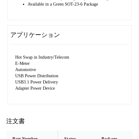
Available in a Green SOT-23-6 Package
アプリケーション
Hot Swap in Industry/Telecom
E-Meter
Automotive
USB Power Distribution
USB3.1 Power Delivery
Adapter Power Device
注文書
Part Number
Status
Package
Pi