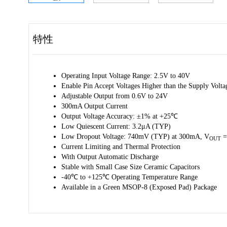
特性
Operating Input Voltage Range: 2.5V to 40V
Enable Pin Accept Voltages Higher than the Supply Volta
Adjustable Output from 0.6V to 24V
300mA Output Current
Output Voltage Accuracy: ±1% at +25℃
Low Quiescent Current: 3.2μA (TYP)
Low Dropout Voltage: 740mV (TYP) at 300mA, V
=
OUT
Current Limiting and Thermal Protection
With Output Automatic Discharge
Stable with Small Case Size Ceramic Capacitors
-40℃ to +125℃ Operating Temperature Range
Available in a Green MSOP-8 (Exposed Pad) Package