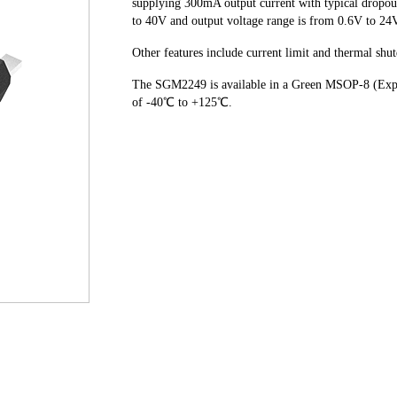
supplying 300mA output current with typical dropou
to 40V and output voltage range is from 0.6V to 24
Other features include current limit and thermal sh
The SGM2249 is available in a Green MSOP-8 (Expos
of -40℃ to +125℃.