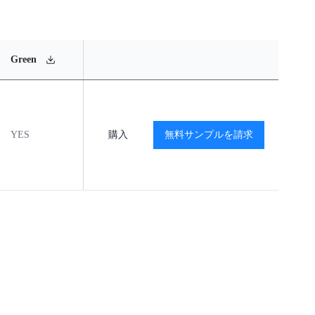
MSL
Operating
Material
Green
Rating
Temperature Range
Content
YES
MSL2
購入
-40℃ to +125℃
無料サンプルを請求
閲覧