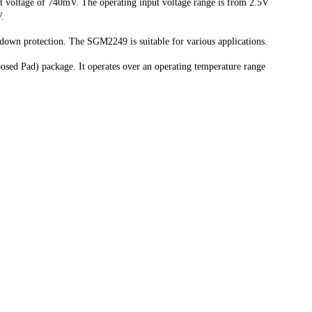
t voltage of 740mV. The operating input voltage range is from 2.5V
V.
utdown protection. The SGM2249 is suitable for various applications.
ed Pad) package. It operates over an operating temperature range