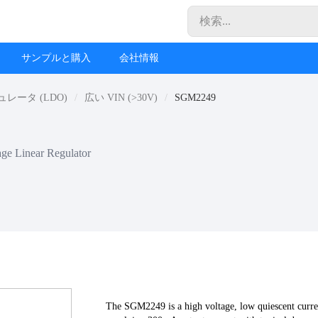
サンプルと購入
会社情報
ータ (LDO)
広い VIN (>30V)
SGM2249
ge Linear Regulator
The SGM2249 is a high voltage, low quiescent current