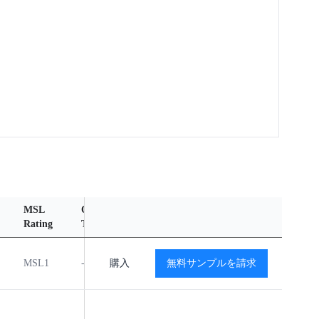
MSL
Operating
Material
Reliability
Rating
Temperature Range
Content
Report
MSL1
-40℃ to +125℃
購入
無料サンプルを請求
閲覧
閲覧