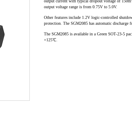
output current with typical dropout voltage of 150m
output voltage range is from 0.75V to 5.0V.
Other features include 1.2V logic-controlled shutdo
protection. The SGM2085 has automatic discharge fu
The SGM2085 is available in a Green SOT-23-5 packa
+125℃.