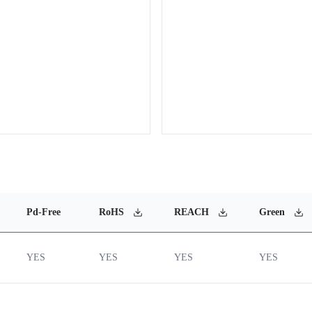
Pd-Free
RoHS
REACH
Green
YES
YES
YES
YES