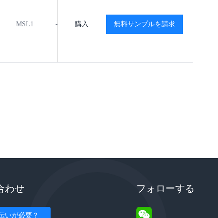
MSL1
-40℃ to +125℃
購入
無料サンプルを請求
閲覧
閲覧
合わせ
フォローする
伝いが必要？