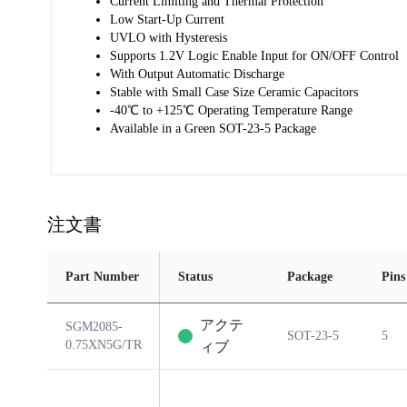
Current Limiting and Thermal Protection
Low Start-Up Current
UVLO with Hysteresis
Supports 1.2V Logic Enable Input for ON/OFF Control
With Output Automatic Discharge
Stable with Small Case Size Ceramic Capacitors
-40℃ to +125℃ Operating Temperature Range
Available in a Green SOT-23-5 Package
注文書
Part Number
Status
Package
Pins
アクテ
SGM2085-
SOT-23-5
5
0.75XN5G/TR
ィブ