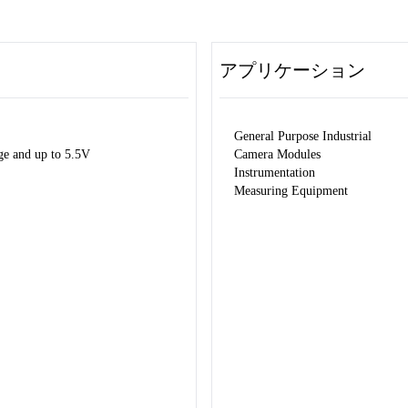
アプリケーション
General Purpose Industrial
ge and up to 5.5V
Camera Modules
Instrumentation
Measuring Equipment