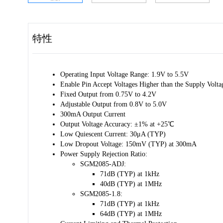
特性
Operating Input Voltage Range: 1.9V to 5.5V
Enable Pin Accept Voltages Higher than the Supply Volta
Fixed Output from 0.75V to 4.2V
Adjustable Output from 0.8V to 5.0V
300mA Output Current
Output Voltage Accuracy: ±1% at +25℃
Low Quiescent Current: 30μA (TYP)
Low Dropout Voltage: 150mV (TYP) at 300mA
Power Supply Rejection Ratio:
SGM2085-ADJ:
71dB (TYP) at 1kHz
40dB (TYP) at 1MHz
SGM2085-1.8:
71dB (TYP) at 1kHz
64dB (TYP) at 1MHz