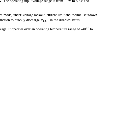
V. The operating input voltage range is from 1.9V to 5.5V and
wn mode, under-voltage lockout, current limit and thermal shutdown
nction to quickly discharge V
in the disabled status.
OUT
ge. It operates over an operating temperature range of -40℃ to