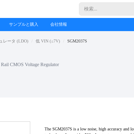
サンプルと購入
会社情報
ータ (LDO)
低 VIN (≤7V)
SGM2037S
 Rail CMOS Voltage Regulator
The SGM2037S is a low noise, high accuracy and lo