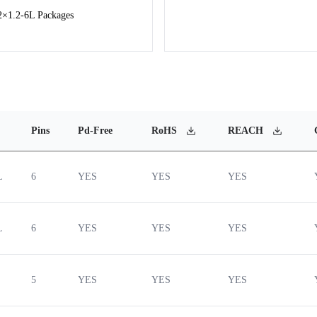
2×1.2-6L Packages
Pins
Pd-Free
RoHS
REACH
L
6
YES
YES
YES
L
6
YES
YES
YES
5
YES
YES
YES