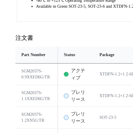
-40℃ to +125℃ Operating Temperature Range
Available in Green SOT-23-5, SOT-23-6 and XTDFN-1.
注文書
Part Number
Status
Package
アクテ
SGM2037S-
XTDFN-1.2×1.2-6
0.9XXED6G/TR
ィブ
プレリ
SGM2037S-
XTDFN-1.2×1.2-6
1.1XXED6G/TR
リース
プレリ
SGM2037S-
SOT-23-5
1.2XN5G/TR
リース