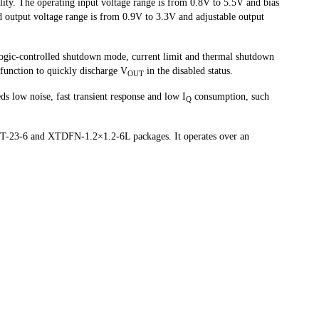
lity. The operating input voltage range is from 0.8V to 5.5V and bias
d output voltage range is from 0.9V to 3.3V and adjustable output
logic-controlled shutdown mode, current limit and thermal shutdown
unction to quickly discharge V
in the disabled status.
OUT
s low noise, fast transient response and low I
consumption, such
Q
.
T-23-6 and XTDFN-1.2×1.2-6L packages. It operates over an