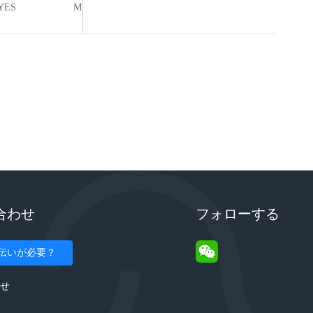
YES
MSL1
-40℃ to +125℃
閲覧
合わせ
フォローする
伝いが必要？
せ