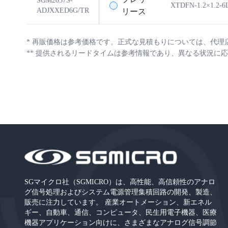
SGM2037S-
XTDFN-1.2×1.2-6
ADJXXED6G/TR
リース
*
再販価格は参考価格です。正式な見積もりについては、代理
**
提供されるリードタイムは参考情報であり、異なる状況に応
SGマイクロ社（SGMICRO）は、高性能、高信頼性のアナロ
グ信号処理およびシステム電源管理集積回路の開発、製造、
販売に注力しています。 産業オートメーション、新エネル
ギー、自動車、通信、コンピュータ、民生用電子機器、医療
機器アプリケーション向けに、さまざまなアナログ信号調節