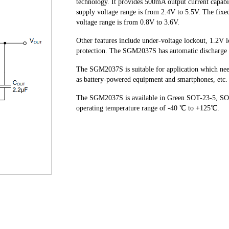
technology. It provides 500mA output current capabi
supply voltage range is from 2.4V to 5.5V. The fixe
voltage range is from 0.8V to 3.6V.
Other features include under-voltage lockout, 1.2V 
protection. The SGM2037S has automatic discharge f
The SGM2037S is suitable for application which need
as battery-powered equipment and smartphones, etc
The SGM2037S is available in Green SOT-23-5, SO
operating temperature range of -40 ℃ to +125℃.