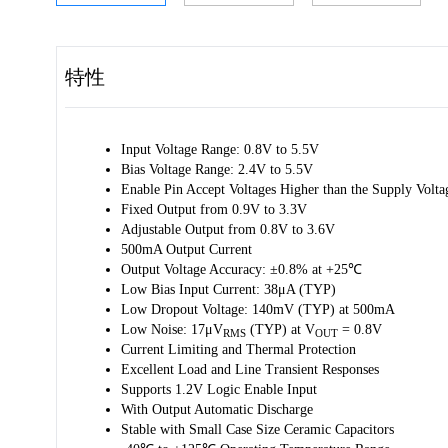
特性
Input Voltage Range: 0.8V to 5.5V
Bias Voltage Range: 2.4V to 5.5V
Enable Pin Accept Voltages Higher than the Supply Volta
Fixed Output from 0.9V to 3.3V
Adjustable Output from 0.8V to 3.6V
500mA Output Current
Output Voltage Accuracy: ±0.8% at +25℃
Low Bias Input Current: 38μA (TYP)
Low Dropout Voltage: 140mV (TYP) at 500mA
Low Noise: 17μV
(TYP) at V
= 0.8V
RMS
OUT
Current Limiting and Thermal Protection
Excellent Load and Line Transient Responses
Supports 1.2V Logic Enable Input
With Output Automatic Discharge
Stable with Small Case Size Ceramic Capacitors