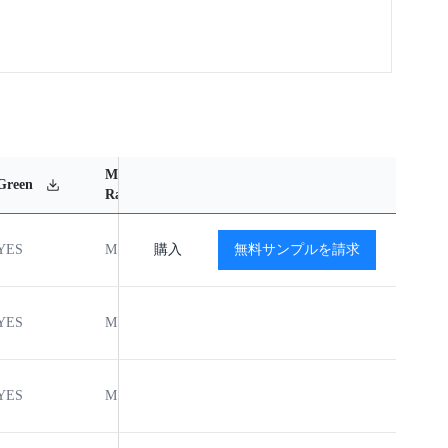
MSL
Operating
Material
Green
Rating
Temperature Range
Content
YES
MSL1
購入
-40℃ to +125℃
無料サンプルを請求
閲覧
YES
MSL1
-40℃ to +125℃
閲覧
YES
MSL1
-40℃ to +125℃
閲覧