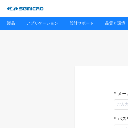
製品
アプリケーション
設計サポート
品質と環境
メー
パス