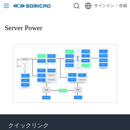
サインイン
/
在籍
Server Power
LV GaN/MOS
OPA
SiC/GaN
Comparator
REF
SiC/GaN
Gate Driver
Isolate Driver
EMI Filter
Current Sense
Temp Sensor
Gate Driver
Isolate Driver
ISO Power
AC
PFC
REF
Temp Sensor
ORing Controller
Power Protection
LLC
& Feedback
OPA
D-Type Flip Flop
OPA
REF
Comparator
ATS Relay
BUCK
Comparator
Current Sensor
Current Sensor
REF
LDO
Power Protection & Feedback
Power Protection
REF
Aux Power
DSP
DSP
Digital Isolator
Supervisory
Supervisory
クイックリンク