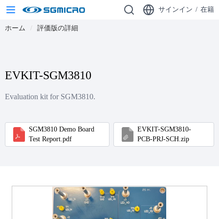
サインイン
/
在籍
ホーム
評価版の詳細
EVKIT-SGM3810
Evaluation kit for SGM3810.
SGM3810 Demo Board
EVKIT-SGM3810-
Test Report.pdf
PCB-PRJ-SCH.zip