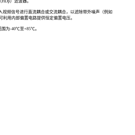
HDp）滤波器。
入视频信号进行直流耦合或交流耦合，以滤除带外噪声（例如
，可利用内部偏置电路提供恒定偏置电压。
围为-40℃至+85℃。