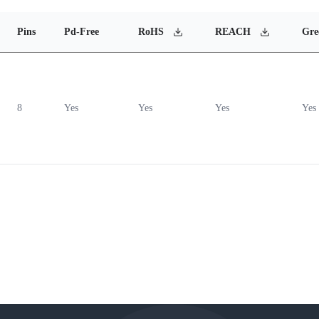
Pins
Pd-Free
RoHS
REACH
Gre
8
Yes
Yes
Yes
Yes