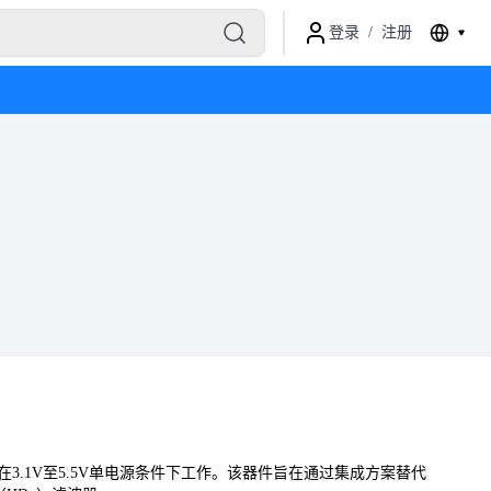
登录
/
注册
在3.1V至5.5V单电源条件下工作。该器件旨在通过集成方案替代