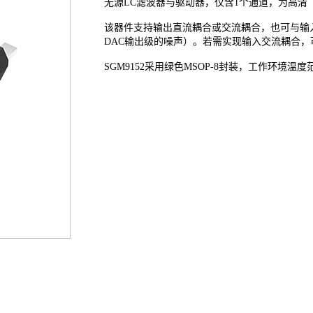
无源LC滤波器与驱动器，仅含1个通道，为高清（
该器件支持输出直流耦合或交流耦合，也可与输
DAC输出级的噪声）。若需实现输入交流耦合
SGM9152采用绿色MSOP-8封装，工作环境温度范