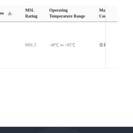
MSL
Operating
Material
Rel
en
Rating
Temperature Range
Content
Rep
MSL3
-40℃ to +85℃
查看
查