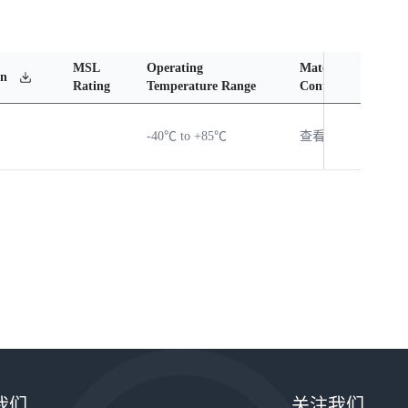
MSL
Operating
Material
Reli
en
Rating
Temperature Range
Content
Rep
-40℃ to +85℃
查看
查
我们
关注我们