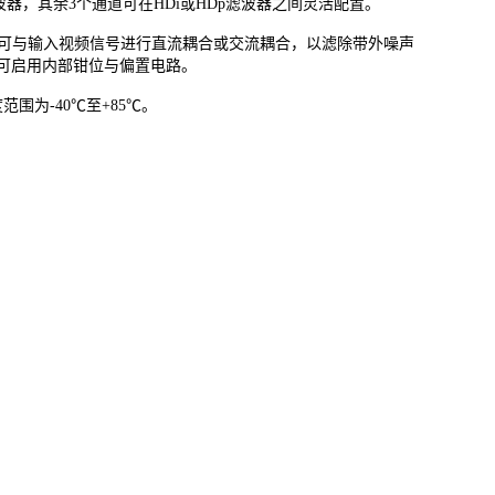
器，其余3个通道可在HDi或HDp滤波器之间灵活配置。
33可与输入视频信号进行直流耦合或交流耦合，以滤除带外噪声
，可启用内部钳位与偏置电路。
度范围为-40℃至+85℃。