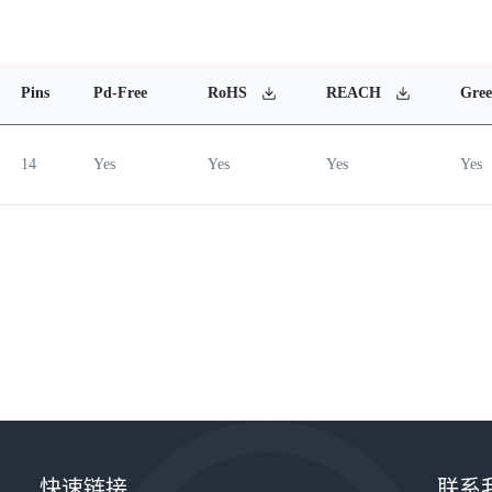
Pins
Pd-Free
RoHS
REACH
Gre
14
Yes
Yes
Yes
Yes
快速链接
联系