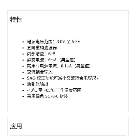
SGM9121采用绿色SC70-6封装，工作环境温度范围为-40℃至
+85℃。
特性
电源电压范围：3.0V 至 5.5V
五阶重构滤波器
内部增益：6dB
静态电流：6mA（典型值）
禁用时电源电流：0.1μA（典型值）
交流耦合输入
SAG 校正功能可减小交流耦合电容尺寸
轨到轨输出
-40℃ 至 +85℃ 工作温度范围
采用绿色 SC70-6 封装
应用