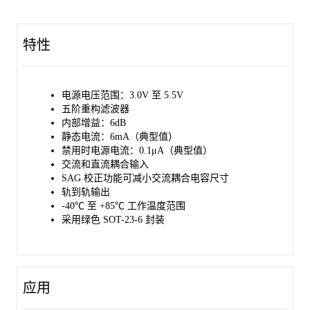
SGM9114采用绿色SOT-23-6封装。其工作环境温度范围为-40℃至
+85℃。
特性
电源电压范围：3.0V 至 5.5V
五阶重构滤波器
内部增益：6dB
静态电流：6mA（典型值）
禁用时电源电流：0.1μA（典型值）
交流和直流耦合输入
SAG 校正功能可减小交流耦合电容尺寸
轨到轨输出
-40℃ 至 +85℃ 工作温度范围
采用绿色 SOT-23-6 封装
应用