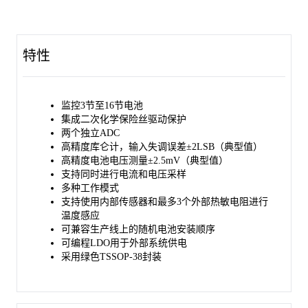
该器件兼容100kHz I
C标准通信接口。
SGM90116H采用绿色TSSOP-38封装。
特性
监控3节至16节电池
集成二次化学保险丝驱动保护
两个独立ADC
高精度库仑计，输入失调误差±2LSB（典型值）
高精度电池电压测量±2.5mV（典型值）
支持同时进行电流和电压采样
多种工作模式
支持使用内部传感器和最多3个外部热敏电阻进行
温度感应
可兼容生产线上的随机电池安装顺序
可编程LDO用于外部系统供电
采用绿色TSSOP-38封装