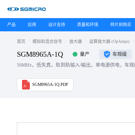
产品
应用
设计支持
质量和环境
样片和购买
首页
模拟和混合信号
放大器
运算放大器 (OpAmps)
SGM8965A-1Q
量产
车规级
50MHz，低失真，轨到轨输入/输出，单电源供电，车
SGM8965A-1Q.PDF