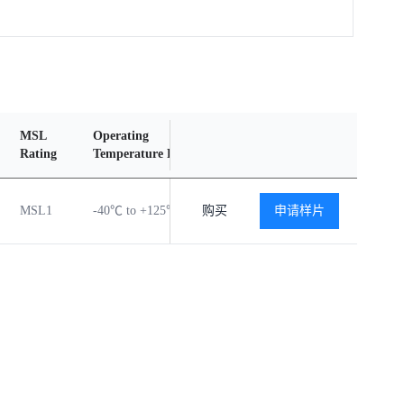
MSL
Operating
Material
Reliability
Rating
Temperature Range
Content
Report
MSL1
-40℃ to +125℃
购买
查看
申请样片
查看