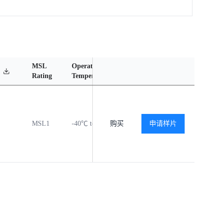
MSL
Operating
Material
Reliabi
Rating
Temperature Range
Content
Report
MSL1
-40℃ to +125℃
购买
申请样片
查看
查看