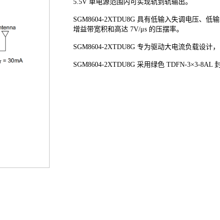
5.5V 单电源范围内可实现轨到轨输出。
SGM8604-2XTDU8G 具有低输入失调电压
增益带宽积和高达 7V/μs 的压摆率。
SGM8604-2XTDU8G 专为驱动大电流负载设计
SGM8604-2XTDU8G 采用绿色 TDFN-3×3-8