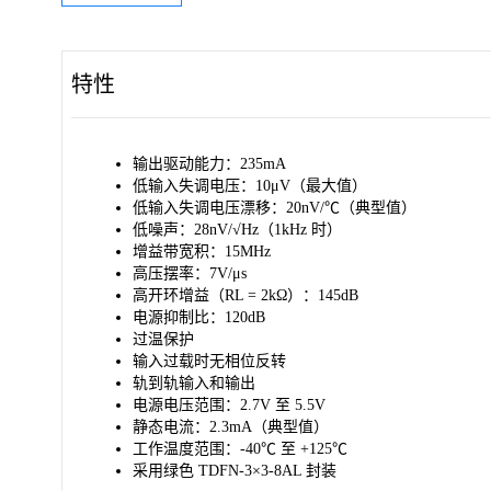
特性
输出驱动能力：235mA
低输入失调电压：10μV（最大值）
低输入失调电压漂移：20nV/℃（典型值）
低噪声：28nV/√Hz（1kHz 时）
增益带宽积：15MHz
高压摆率：7V/μs
高开环增益（RL = 2kΩ）：145dB
电源抑制比：120dB
过温保护
输入过载时无相位反转
轨到轨输入和输出
电源电压范围：2.7V 至 5.5V
静态电流：2.3mA（典型值）
工作温度范围：-40℃ 至 +125℃
采用绿色 TDFN-3×3-8AL 封装