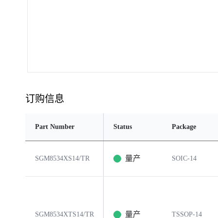
订购信息
Part Number
Status
Package
量产
SGM8534XS14/TR
SOIC-14
量产
SGM8534XTS14/TR
TSSOP-14