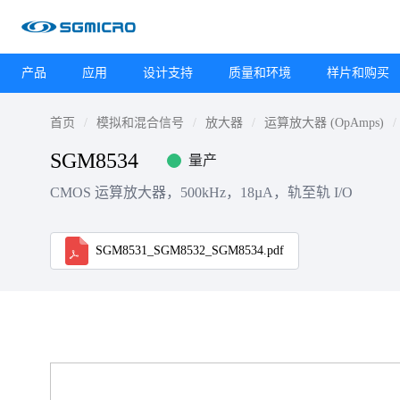
产品
应用
设计支持
质量和环境
样片和购买
首页
模拟和混合信号
放大器
运算放大器 (OpAmps)
SGM8534
量产
CMOS 运算放大器，500kHz，18µA，轨至轨 I/O
SGM8531_SGM8532_SGM8534.pdf