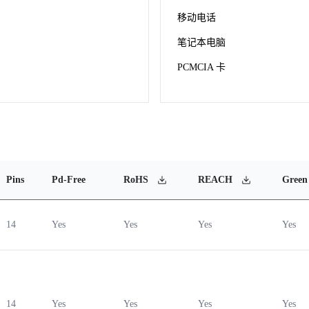
移动电话
笔记本电脑
PCMCIA 卡
Pins
Pd-Free
RoHS
REACH
Green
14
Yes
Yes
Yes
Yes
14
Yes
Yes
Yes
Yes