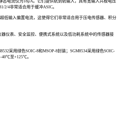
器的静态电流仅为18μA。它们提供轨到轨输入，具有宽输入共模电压
/2/4非常适合用于缓冲ASIC。
和0.5pA的超低输入偏置电流，这使得它们非常适合用于压电传感器、积分
供电的仪器仪表、安全监控、便携式系统以及低功耗系统中的传感器接
M8532采用绿色SOIC-8和MSOP-8封装；SGM8534采用绿色SOIC-
40℃至+125℃。