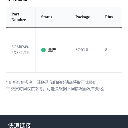
Part
Status
Package
Pins
Pd
Number
SGM8249-
量产
SOIC-8
8
Ye
2XS8G/TR
*
价格仅供参考。请联系我们的经销商获取正式报价。
**
交货时间仅供参考，可能会根据不同情况而发生变化。
快速链接