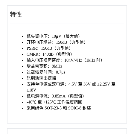
在封装方面，SGM8249-1 提供了绿色 SOT-23-5 和 SOIC-8 封装
选项，而 SGM8249-2 则采用了绿色 SOIC-8 封装。这两款运算放
特性
大器的额定工作温度范围均为 -40℃ 至 +125℃。
低失调电压：10μV（最大值）
开环电压增益：150dB（典型值）
PSRR：150dB（典型值）
CMRR：140dB（典型值）
输入电压噪声密度：10nV/√Hz（1kHz 时）
增益带宽积：8MHz
过载恢复时间：0.7μs
轨到轨输出摆幅
支持单电源或双电源：4.5V 至 36V 或 ±2.25V 至
±18V
低电源电流：0.85mA（典型值）
-40℃ 至 +125℃ 工作温度范围
采用绿色 SOT-23-5 和 SOIC-8 封装