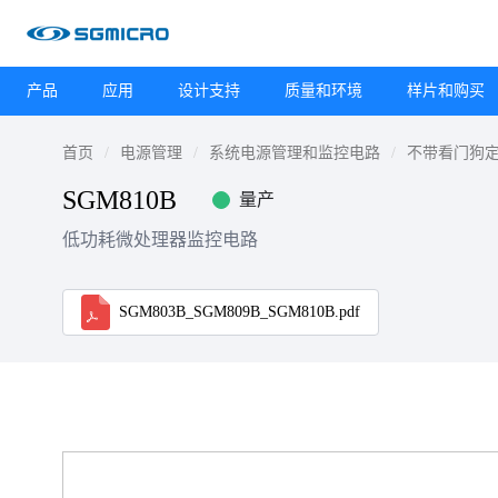
产品
应用
设计支持
质量和环境
样片和购买
首页
电源管理
系统电源管理和监控电路
不带看门狗
SGM810B
量产
低功耗微处理器监控电路
SGM803B_SGM809B_SGM810B.pdf