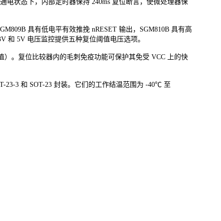
在通电状态下，内部定时器保持 240ms 复位断言，使微处理器保
GM809B 具有低电平有效推挽 nRESET 输出，SGM810B 具有高
.3V 和 5V 电压监控提供五种复位阈值电压选项。
型值）。复位比较器内的毛刺免疫功能可保护其免受 VCC 上的快
OT-23-3 和 SOT-23 封装。它们的工作结温范围为 -40℃ 至