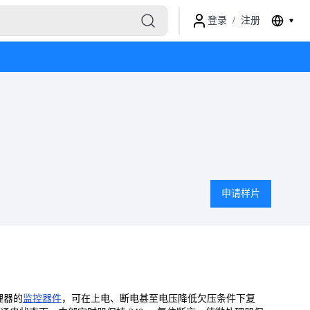
登录
/
注册
申请样片
处理器的
监控器件
，可在上电、断电甚至电压降低欠压条件下复