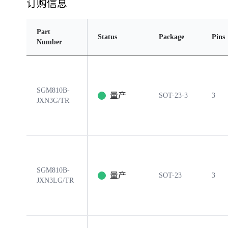
订购信息
Part
Status
Package
Pins
Number
SGM810B-
量产
SOT-23-3
3
JXN3G/TR
SGM810B-
量产
SOT-23
3
JXN3LG/TR