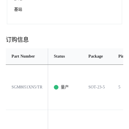
基站
订购信息
Part Number
Status
Package
Pins
SGM8051XN5/TR
量产
SOT-23-5
5