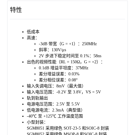
的稳定时间和较低的失真度使得这些运算放大器适合用于高速
特性
ADC和DAC的缓冲。
SGM8051采用绿色SOT-23-5和SOIC-8封装。SGM8052采用绿色
SOIC-8和MSOP-8封装。SGM8053采用绿色SOT-23-6和SOIC-8封
低成本
装。SGM8054采用绿色SOIC-14和TSSOP-14封装。SGM8055采用
高速：
绿色MSOP-10封装。它们的工作温度范围为-40℃至+125℃。
-3dB 带宽（G = +1）：250MHz
斜率：130V/μs
2V 步进下稳定时间至 0.1%：58ns
出色的视频性能（RL = 150Ω，G = +2）：
0.1dB 增益平坦度：37MHz
差分增益误差：0.03%
差分相位误差：0.08°
输入失调电压：8mV（最大值）
输入电压范围：-0.2V 至 3.8V，VS = 5V
轨到轨输出
电源电压范围：2.5V 至 5.5V
低电源电流：2.3mA（典型值）
-40℃ 至 +125℃ 工作温度范围
小型封装：
SGM8051 采用绿色 SOT-23-5 和SOIC-8 封装
SGM8052 采用绿色 MSOP-8 和SOIC-8 封装