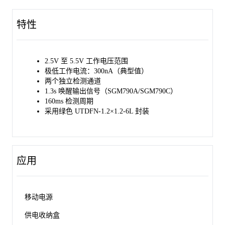
SGM790B中，SNSx通道的最新检测状态则在相应的FLGx通道输
出上报告。
特性
这些器件采用绿色UTDFN-1.2×1.2-6L封装，可在-40℃至+85℃的
环境温度范围内正常工作。
2.5V 至 5.5V 工作电压范围
极低工作电流：300nA（典型值）
两个独立检测通道
1.3s 唤醒输出信号（SGM790A/SGM790C）
160ms 检测周期
采用绿色 UTDFN-1.2×1.2-6L 封装
应用
移动电源
供电收纳盒