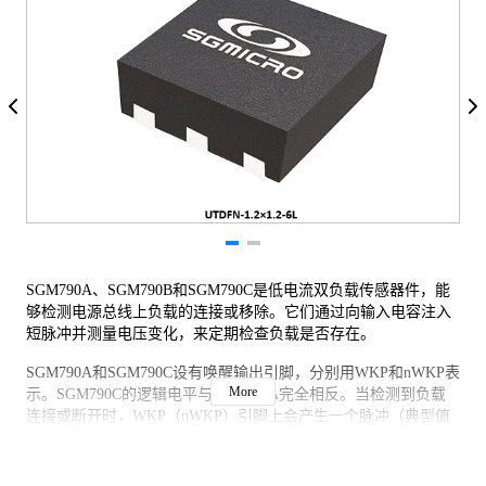
SGM790A、SGM790B和SGM790C是低电流双负载传感器件，能
够检测电源总线上负载的连接或移除。它们通过向输入电容注入
短脉冲并测量电压变化，来定期检查负载是否存在。
SGM790A和SGM790C设有唤醒输出引脚，分别用WKP和nWKP表
More
示。SGM790C的逻辑电平与SGM790A完全相反。当检测到负载
连接或断开时，WKP（nWKP）引脚上会产生一个脉冲（典型值
为1.3秒），用以报告状态变化或唤醒主机。双向WKP（nWKP）
引脚还充当选择输入引脚，用于选择SNS1或SNS2通道。在1.3秒
窗口期间，FLG输出引脚会报告SNSx通道的检测状态。而在