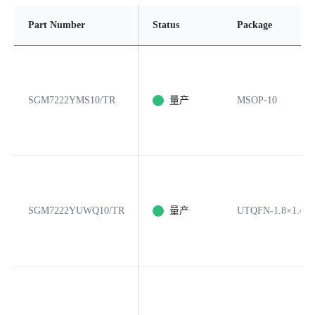
Part Number
Status
Package
SGM7222YMS10/TR
量产
MSOP-10
SGM7222YUWQ10/TR
量产
UTQFN-1.8×1.4-1