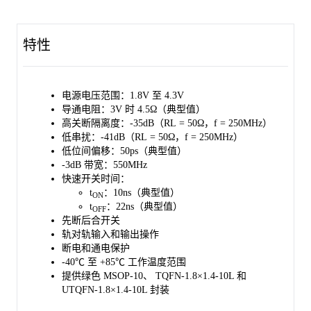
的情况。
SGM7222提供绿色TQFN-1.8×1.4-10L、MSOP-10和UTQFN-
特性
1.8×1.4-10L三种封装选项，其工作环境温度范围为-40℃至
+85℃。
电源电压范围：1.8V 至 4.3V
导通电阻：3V 时 4.5Ω（典型值）
高关断隔离度：-35dB（RL = 50Ω，f = 250MHz）
低串扰：-41dB（RL = 50Ω，f = 250MHz）
低位间偏移：50ps（典型值）
-3dB 带宽：550MHz
快速开关时间：
t
：10ns（典型值）
ON
t
：22ns（典型值）
OFF
先断后合开关
轨对轨输入和输出操作
断电和通电保护
-40℃ 至 +85℃ 工作温度范围
提供绿色 MSOP-10、 TQFN-1.8×1.4-10L 和
UTQFN-1.8×1.4-10L 封装