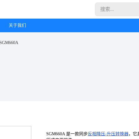
关于我们
SGM660A
SGM660A 是一款同步
反相降压-升压转换器
，它