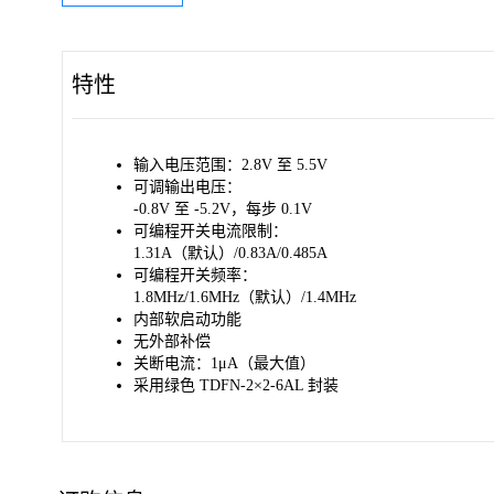
特性
输入电压范围：2.8V 至 5.5V
可调输出电压：
-0.8V 至 -5.2V，每步 0.1V
可编程开关电流限制：
1.31A（默认）/0.83A/0.485A
可编程开关频率：
1.8MHz/1.6MHz（默认）/1.4MHz
内部软启动功能
无外部补偿
关断电流：1μA（最大值）
采用绿色 TDFN-2×2-6AL 封装