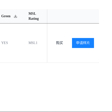
MSL
Operating
Material
Green
Rating
Temperature Range
Content
YES
MSL1
-40℃ to +125℃
购买
申请样片
查看