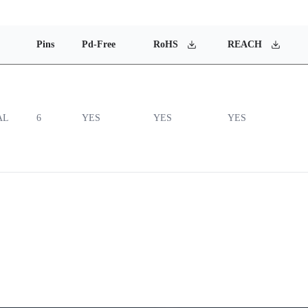
Pins
Pd-Free
RoHS
REACH
AL
6
YES
YES
YES