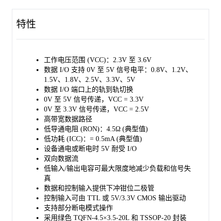
器的吸收电流能力来确定。
特性
SGM65231 内置 IOFF 电路，可在器件断电时有效防止破坏性的
电流回流，并实现信号通道的隔离功能。这一特性使其特别适用
于部分断电的应用场景，能够显著提高系统的可靠性和安全性。
工作电压范围 (VCC)：2.3V 至 3.6V
SGM65231 适用于多种高性能应用，包括高带宽设备、宽带通信
数据 I/O 支持 0V 至 5V 信号电平：0.8V、1.2V、
以及数据密集型计算系统，能够满足对信号完整性和传输速度有
1.5V、1.8V、2.5V、3.3V、5V
严格要求的场合。
数据 I/O 端口上的轨到轨切换
该器件采用绿色 TQFN-4.5×3.5-20L 和 TSSOP-20 封装，具有良
0V 至 5V 信号传递，VCC = 3.3V
好的散热性能和紧凑的封装尺寸，便于集成。其工作温度范围为
0V 至 3.3V 信号传递，VCC = 2.5V
-40℃ 至 +125℃，能够适应广泛的环境条件。
高带宽数据路径
低导通电阻 (RON)：4.5Ω (典型值)
低功耗 (ICC)：= 0.5mA (典型值)
设备通电或断电时 5V 耐受 I/O
双向数据流
低输入/输出电容可最大限度地减少负载和信号失
真
数据和控制输入提供下冲钳位二极管
控制输入可由 TTL 或 5V/3.3V CMOS 输出驱动
支持部分断电模式操作
采用绿色 TQFN-4.5×3.5-20L 和 TSSOP-20 封装