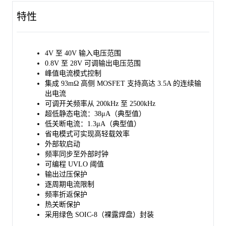
分压器调整内部欠压锁定（UVLO）的阈值，以适应不同的应用
特性
需求。开关频率可在 200kHz 至 2500kHz 的宽范围内选择，这为
用户提供了在效率、元件尺寸和转换电压比之间进行优化的灵活
性。
4V 至 40V 输入电压范围
为了提高系统的可靠性，SGM61432 提供了过压瞬变保护功能，
0.8V 至 28V 可调输出电压范围
以限制启动或其他瞬态事件中的过冲。逐周期电流限制、频率折
峰值电流模式控制
返和热关断保护功能确保了在过载条件下的安全运行。
集成 93mΩ 高侧 MOSFET 支持高达 3.5A 的连续输
出电流
SGM61432 采用绿色 SOIC-8（裸露焊盘）封装。
可调开关频率从 200kHz 至 2500kHz
超低静态电流：38μA（典型值）
低关断电流：1.3μA（典型值）
省电模式可实现高轻载效率
外部软启动
频率同步至外部时钟
可编程 UVLO 阈值
输出过压保护
逐周期电流限制
频率折返保护
热关断保护
采用绿色 SOIC-8（裸露焊盘）封装