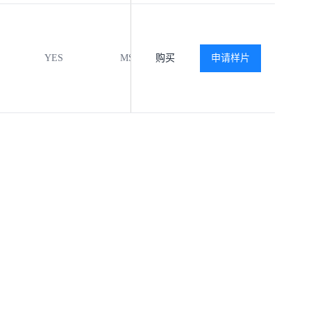
YES
MSL1
购买
-40℃ to +125℃
申请样片
查