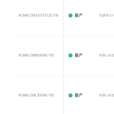
量产
SGM61330AXTST12G/TR
TQFN-2×
量产
SGM61330BXPS8G/TR
SOIC-8 (E
量产
SGM61330CXPS8G/TR
SOIC-8 (E