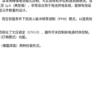
。其采用峰值电流模式控制，可实现轻松补偿和逐周期限流。该
低至 2μA（典型值），非常适合用于电池供电系统，能够有效延
低元件数量的设计。
工作，而在轻载条件下则进入脉冲频率调制（PFM）模式，以提高效
从而简化了欠压锁定（UVLO）、器件开关控制和电源时序控制。
护（打嗝模式）功能。
SOIC-8（裸露焊盘）两种封装形式。