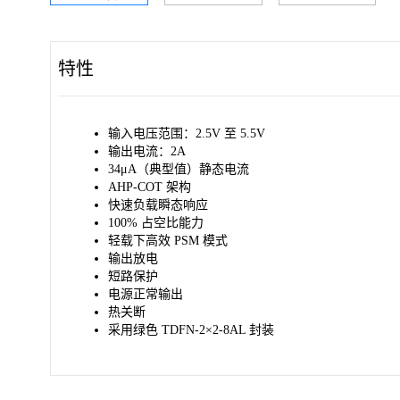
特性
输入电压范围：2.5V 至 5.5V
输出电流：2A
34μA（典型值）静态电流
AHP-COT 架构
快速负载瞬态响应
100% 占空比能力
轻载下高效 PSM 模式
输出放电
短路保护
电源正常输出
热关断
采用绿色 TDFN-2×2-8AL 封装