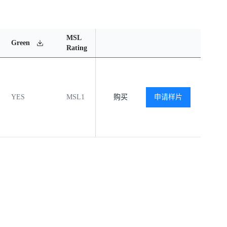
MSL
Operating
Material
Green
Rating
Temperature Range
Content
YES
MSL1
-40℃ to +125℃
购买
申请样片
查看