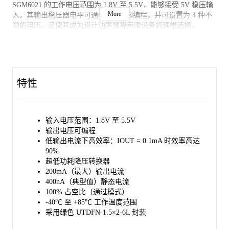
SGM6021 的工作电压范围为 1.8V 至 5.5V，能够接受 5V 稳压输
More
入。其输出稳压器电平可通过 VS 引脚编程，并可设置为 4 种不
同的电压，这使其成为设计功率预算有限设备的理想选择。
SGM6021 提供 200mA 的输出电流，峰值电感电流为 430mA。此
外，SGM6021 系列还具备欠压锁定（UVLO）功能。当 VIN 上的
电压达到 UVLO 条件时，该功能将被禁用，且 SGM6021 的欠压
锁定电平会持续受到监控。只需电感、CIN 和 COUT 电容作为外
特性
部元件，即可构成完整的降压 DC/DC 转换器解决方案。
SGM6021 采用绿色 UTDFN-1.5×2-6L 封装。
输入电压范围：1.8V 至 5.5V
输出电压可编程
低输出电流下高效率：IOUT = 0.1mA 时效率高达
90%
超低功耗降压转换器
200mA（最大）输出电流
400nA（典型值）静态电流
100% 占空比（通过模式）
-40℃ 至 +85℃ 工作温度范围
采用绿色 UTDFN-1.5×2-6L 封装