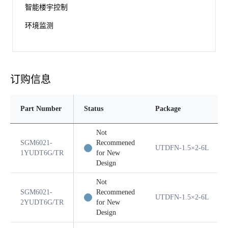
智能楼宇控制
环境监测
订购信息
Part Number
Status
Package
Not
SGM6021-
Recommened
UTDFN-1.5×2-6L
1YUDT6G/TR
for New
Design
Not
SGM6021-
Recommened
UTDFN-1.5×2-6L
2YUDT6G/TR
for New
Design