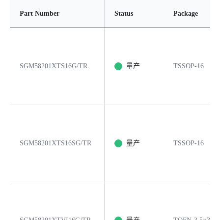
Part Number
Status
Package
SGM58201XTS16G/TR
量产
TSSOP-16
SGM58201XTS16SG/TR
量产
TSSOP-16