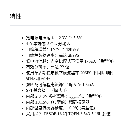
行，能在嘈杂的工业环境中有效抑制50Hz和60Hz的频率干扰。内
部PGA提供高达128V/V的放大水平，使得SGM58201适合测量精
特性
密传感器信号，例如电阻温度检测器（RTD）、热电偶、热敏电
阻和电阻桥传感器。SGM58201支持在使用PGA时测量伪差分或
全差分信号。或者，它可以被配置为绕过内部PGA，同时仍提供
高输入阻抗和高达4V/V的放大水平，便于进行单端测量。
宽电源电压范围：2.3V 至 5.5V
4 个单端或 2 个差分输入
在PGA停用的占空比模式下，功耗降至最低175μA。
可编程增益：1V/V 至 128V/V
可编程数据速率：高达 2kSPS
SGM58201采用绿色TSSOP-16和TQFN-3.5×3.5-16L封装，适用
低电流消耗：占空比模式下低至 175μA（典型值）
于-40℃至+125℃的扩展温度范围。
有效分辨率：高达 22 位
使用单周期稳定数字滤波器在 20SPS 下同时抑制
50Hz 和 60Hz
双匹配可编程电流源：10μA 至 1.5mA
SPI 兼容接口（模式 1）
内部 2.048V 参考漂移：5ppm/℃（典型值）
内部 ±0.15%（典型值）精确振荡器
内部温度传感器精度：±0.9℃ (典型值)
采用绿色 TSSOP-16 和 TQFN-3.5×3.5-16L 封装