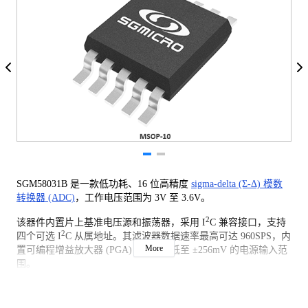
SGM58031B 是一款低功耗、16 位高精度
sigma-delta (Σ-Δ) 模数
转换器 (ADC)
，工作电压范围为 3V 至 3.6V。
2
该器件内置片上基准电压源和振荡器，采用 I
C 兼容接口，支持
2
四个可选 I
C 从属地址。其滤波器数据速率最高可达 960SPS，内
More
置可编程增益放大器 (PGA)，可提供低至 ±256mV 的电源输入范
围。
输入多路复用器支持 4 个单端输入或 2 个差分输入配置。