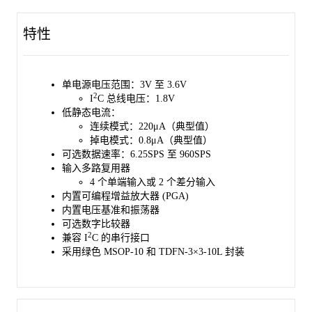
SGM58031B 采用绿色环保的 MSOP-10 和 TDFN-3×3-10L 封装，
工作环境温度范围为 -40℃ 至 +125℃。
特性
单电源电压范围：3V 至 3.6V
2
I
C 总线电压：1.8V
低静态电流：
连续模式：220μA（典型值）
掉电模式：0.8μA（典型值）
可选数据速率：6.25SPS 至 960SPS
输入多路复用器
4 个单端输入或 2 个差分输入
内置可编程增益放大器 (PGA)
内置电压基准和振荡器
可选数字比较器
2
兼容 I
C 的串行接口
采用绿色 MSOP-10 和 TDFN-3×3-10L 封装