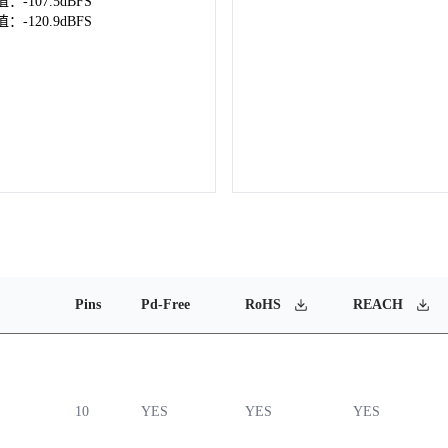
：-107.5dBFS
：-120.9dBFS
Pins
Pd-Free
RoHS
REACH
10
YES
YES
YES