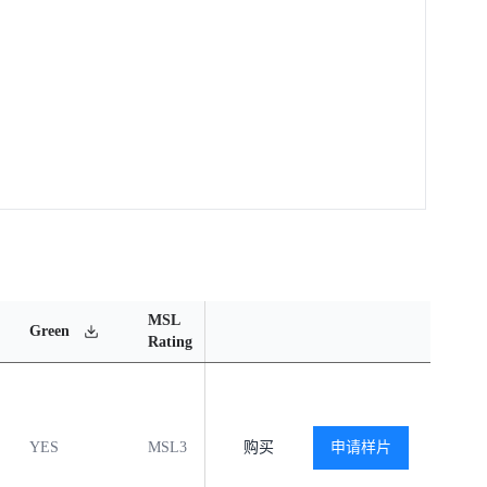
MSL
Operating
Material
Green
Rating
Temperature Range
Content
YES
MSL3
-40℃ to +125℃
购买
申请样片
查看