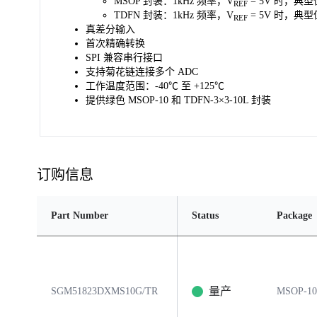
MSOP 封装：1kHz 频率，V
= 5V 时，典型值
REF
TDFN 封装：1kHz 频率，V
= 5V 时，典型值
REF
真差分输入
首次精确转换
SPI 兼容串行接口
支持菊花链连接多个 ADC
工作温度范围：-40℃ 至 +125℃
提供绿色 MSOP-10 和 TDFN-3×3-10L 封装
订购信息
Part Number
Status
Package
量产
SGM51823DXMS10G/TR
MSOP-10