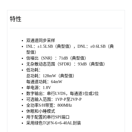
SGM5102 支持差分或单端时钟信号。ENC+ 和 ENC- 引脚可接收
PECL、TTL、CMOS 或 LVDS 格式的时钟信号。该器件内置时
钟占空比稳定器，能够在保持 ADC 高性能的同时，支持宽范围
特性
的时钟占空比。
SGM5102 采用绿色 TQFN-6×6-40AL 封装，工作环境温度范围为
-40℃ 至 +125℃。
双通道同步采样
INL：±1.5LSB（典型值），DNL：±0.6LSB（典
型值）
信噪比（SNR）：71dB（典型值）
无杂散动态范围（SFDR）：93dB（典型值）
低功耗：
总功耗：128mW（典型值）
每通道功耗：64mW
单电源：1.8V
数字输出：串行LVDS，每通道1位或2位
可选输入范围：1VP-P至2VP-P
全功率S/H带宽：800MHz
休眠和小睡模式
用于配置的串行SPI端口
采用绿色TQFN-6×6-40AL封装