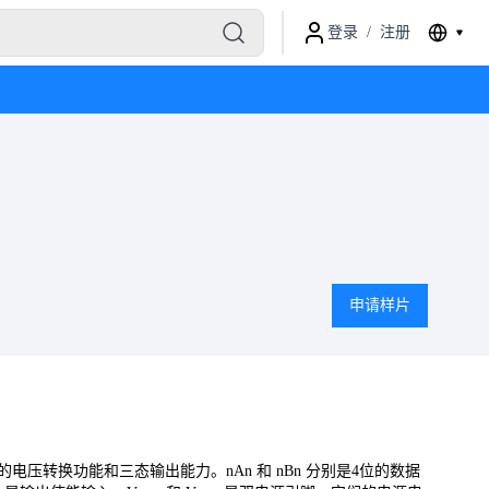
登录
/
注册
申请样片
置的电压转换功能和三态输出能力。nAn 和 nBn 分别是4位的数据