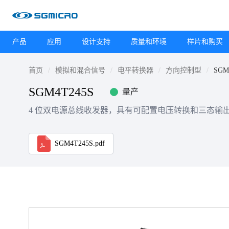
产品
应用
设计支持
质量和环境
样片和购买
首页
模拟和混合信号
电平转换器
方向控制型
SGM
SGM4T245S
量产
4 位双电源总线收发器，具有可配置电压转换和三态输
SGM4T245S.pdf