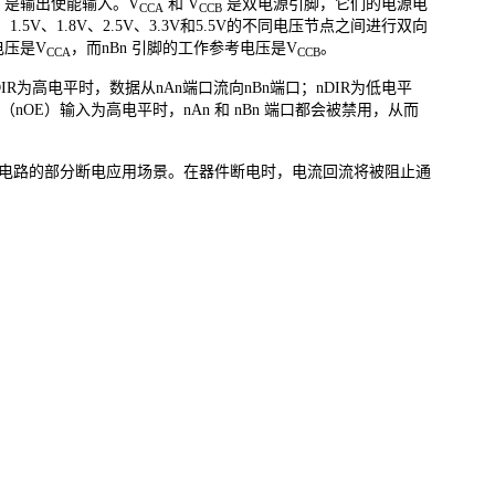
E 是输出使能输入。V
和 V
是双电源引脚，它们的电源电
CCA
CCB
1.5V、1.8V、2.5V、3.3V和5.5V的不同电压节点之间进行双向
电压是V
，而nBn 引脚的工作参考电压是V
。
CCA
CCB
IR为高电平时，数据从nAn端口流向nBn端口；nDIR为低电平
nOE）输入为高电平时，nAn 和 nBn 端口都会被禁用，从而
）电路的部分断电应用场景。在器件断电时，电流回流将被阻止通