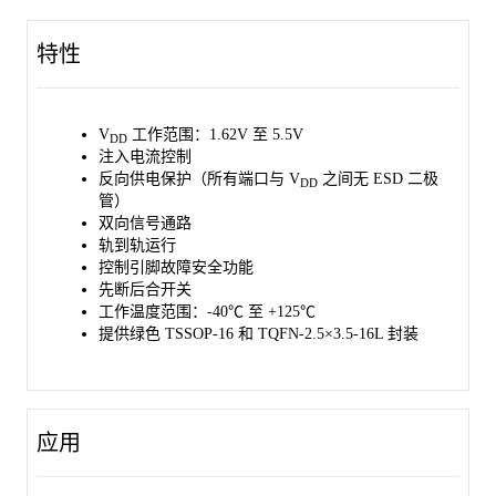
SGM4522 的注入电流控制功能，允许处于禁用状态的信号通道承
受超过 V
的电压，且不会影响已启用的信号通道。此外，
DD
特性
SGM4522 除 GND 引脚外，所有引脚与 V
引脚之间均未设计内
DD
部二极管路径，这既能避免损坏连接在电源引脚上的元器件，也
能防止反向电流注入电源。
V
工作范围：1.62V 至 5.5V
DD
SGM4522 提供绿色 TSSOP-16 和 TQFN-2.5×3.5-16L 封装，工作
注入电流控制
温度范围为 -40℃ 至 +125℃。
反向供电保护（所有端口与 V
之间无 ESD 二极
DD
管）
双向信号通路
轨到轨运行
控制引脚故障安全功能
先断后合开关
工作温度范围：-40℃ 至 +125℃
提供绿色 TSSOP-16 和 TQFN-2.5×3.5-16L 封装
应用